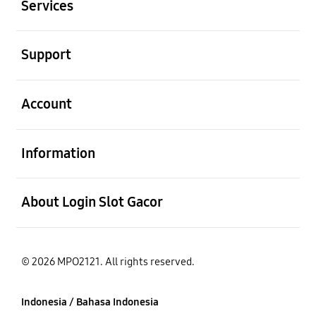
Services
Buka
Support
Buka
Account
Buka
Information
Buka
About Login Slot Gacor
© 2026 MPO2121. All rights reserved.
Indonesia / Bahasa Indonesia