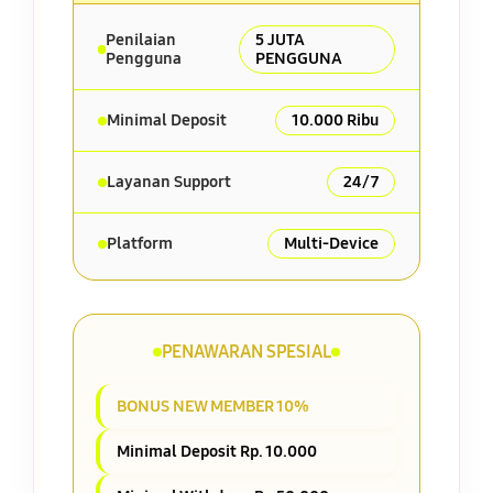
Penilaian
5 JUTA
Pengguna
PENGGUNA
Minimal Deposit
10.000 Ribu
Layanan Support
24/7
Platform
Multi-Device
PENAWARAN SPESIAL
BONUS NEW MEMBER 10%
Minimal Deposit Rp. 10.000