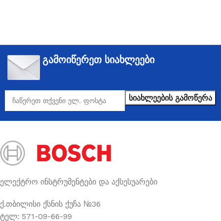
გამოიწერეთ სიახლეები
ელექტრო ინსტრუმენტები და აქსესუარები
ქ.თბილისი ქსნის ქუჩა №36
ტელ: 571-09-66-99