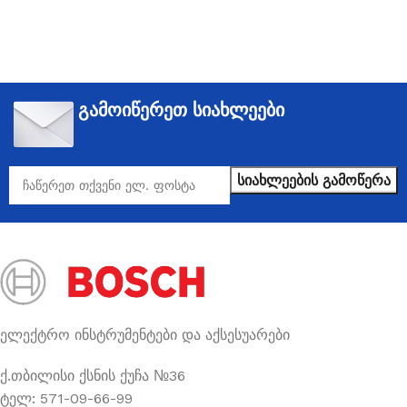
გამოიწერეთ სიახლეები
ელექტრო ინსტრუმენტები და აქსესუარები
ქ.თბილისი ქსნის ქუჩა №36
ტელ: 571-09-66-99