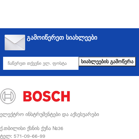
გამოიწერეთ სიახლეები
ელექტრო ინსტრუმენტები და აქსესუარები
ქ.თბილისი ქსნის ქუჩა №36
ტელ: 571-09-66-99