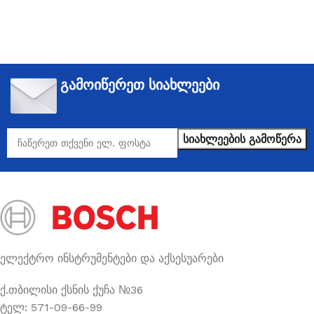
გამოიწერეთ სიახლეები
ელექტრო ინსტრუმენტები და აქსესუარები
ქ.თბილისი ქსნის ქუჩა №36
ტელ: 571-09-66-99