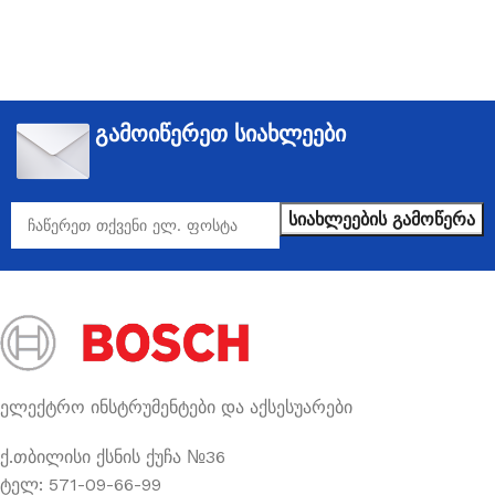
გამოიწერეთ სიახლეები
ელექტრო ინსტრუმენტები და აქსესუარები
ქ.თბილისი ქსნის ქუჩა №36
ტელ: 571-09-66-99