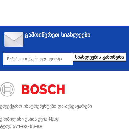
გამოიწერეთ სიახლეები
ელექტრო ინსტრუმენტები და აქსესუარები
ქ.თბილისი ქსნის ქუჩა №36
ტელ: 571-09-66-99