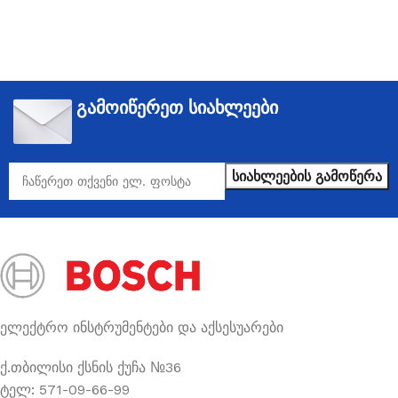
გამოიწერეთ სიახლეები
ელექტრო ინსტრუმენტები და აქსესუარები
ქ.თბილისი ქსნის ქუჩა №36
ტელ: 571-09-66-99