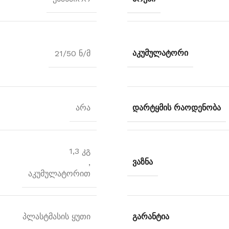
რცული ხერხი
გიდა ხერხი
ალა ხერხი
ᲐᲙᲣᲛᲣᲚᲐᲢᲝᲠᲘ
21/50 ნ/მ
ხეხი / საპრიალებელი
ქნიკური ფენი
ᲓᲐᲠᲢᲧᲛᲘᲡ ᲠᲐᲝᲓᲔᲜᲝᲑᲐ
არა
1,3 კგ
ᲕᲐᲖᲜᲐ
,
აკუმულატორით
ᲒᲐᲠᲐᲜᲢᲘᲐ
პლასტმასის ყუთი