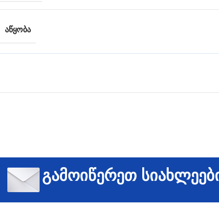
ᲐᲬᲧᲝᲑᲐ
გამოიწერეთ სიახლეებ