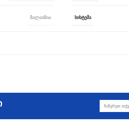
ᲡᲘᲡᲢᲔᲛᲐ
მალაიზია
ი