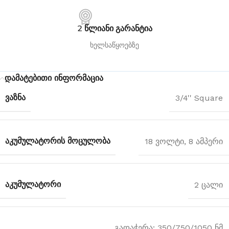
2 წლიანი გარანტია
ხელსაწყოებზე
დამატებითი ინფორმაცია
ᲕᲐᲖᲜᲐ
3/4'' Square
ᲐᲙᲣᲛᲣᲚᲐᲢᲝᲠᲘᲡ ᲛᲝᲪᲣᲚᲝᲑᲐ
18 ვოლტი, 8 ამპერი
ᲐᲙᲣᲛᲣᲚᲐᲢᲝᲠᲘ
2 ცალი
გადაჭერა: 350/750/1050 ნმ