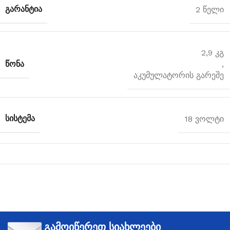
ᲒᲐᲠᲐᲜᲢᲘᲐ
2 წელი
2,9 კგ
ᲬᲝᲜᲐ
,
აკუმულატორის გარეშე
ᲡᲘᲡᲢᲔᲛᲐ
18 ვოლტი
გამოიწერეთ სიახლეები