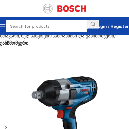
Login / Register
მთავარი
ხელსაწყოები
სახრახნისი და ქანჩმომჭერი
ქანჩმომჭერი