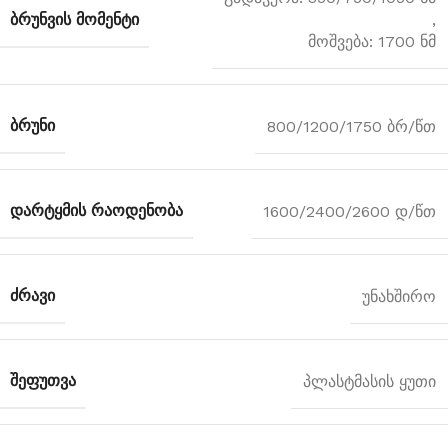
ᲑᲠᲣᲜᲕᲘᲡ ᲛᲝᲛᲔᲜᲢᲘ
,
მოშვება: 1700 ნმ
ᲑᲠᲣᲜᲘ
800/1200/1750 ბრ/წთ
ᲓᲐᲠᲢᲧᲛᲘᲡ ᲠᲐᲝᲓᲔᲜᲝᲑᲐ
1600/2400/2600 დ/წთ
ᲫᲠᲐᲕᲘ
უნახშირო
ᲨᲔᲤᲣᲗᲕᲐ
პლასტმასის ყუთი